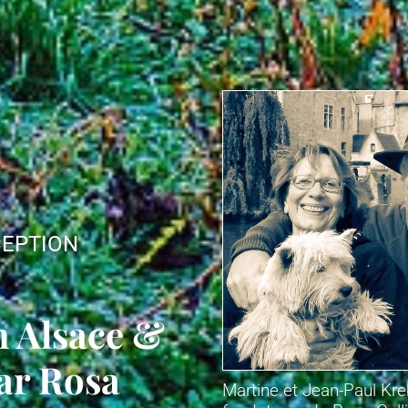
CEPTION
n Alsace &
par Rosa
Martine et Jean-Paul Kre